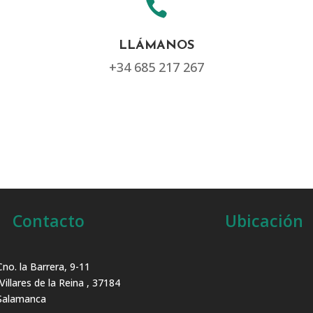

LLÁMANOS
+34 685 217 267
Contacto
Ubicación
Cno. la Barrera, 9-11
Villares de la Reina , 37184
Salamanca