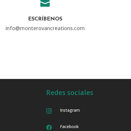

ESCRÍBENOS
info@monterovancreations.com
Redes sociales
Instagram

Facebook
