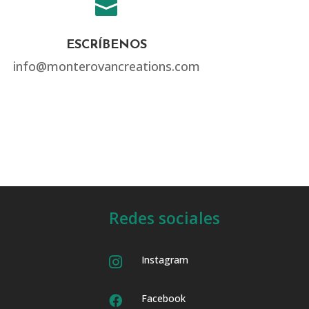

ESCRÍBENOS
info@monterovancreations.com
Redes sociales
Instagram

Facebook
