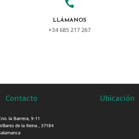

LLÁMANOS
+34 685 217 267
Contacto
Ubicación
Cno. la Barrera, 9-11
Villares de la Reina , 37184
Salamanca